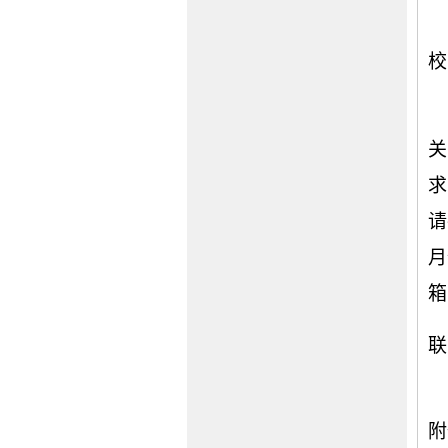
校
关
求
请
月
箱
联
附